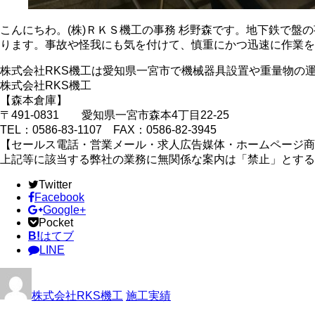
こんにちわ。(株)ＲＫＳ機工の事務 杉野森です。地下鉄で
ります。事故や怪我にも気を付けて、慎重にかつ迅速に作業を
株式会社RKS機工は愛知県一宮市で機械器具設置や重量物の
株式会社RKS機工
【森本倉庫】
〒491-0831 愛知県一宮市森本4丁目22-25
TEL：0586-83-1107 FAX：0586-82-3945
【セールス電話・営業メール・求人広告媒体・ホームページ商
上記等に該当する弊社の業務に無関係な案内は「禁止」とする
Twitter
Facebook
Google+
Pocket
B!
はてブ
LINE
株式会社RKS機工
施工実績