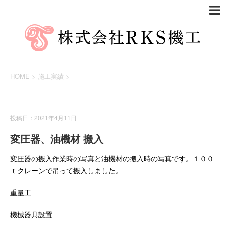
HOME
>
施工実績
>
施工実績
投稿日：2021年4月11日
変圧器、油機材 搬入
変圧器の搬入作業時の写真と油機材の搬入時の写真です。１００
ｔクレーンで吊って搬入しました。
重量工
機械器具設置