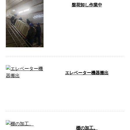
盤荷卸し作業中
こんにちわ。(株)ＲＫＳ機工の事
務 杉野森です。地下鉄で盤の荷
卸し中の写真です。重機などを使
う事もあ …
エレベーター機器搬出
こんにちわ。(株)ＲＫＳ機工の事
務 杉野森です。先日、エレベー
ター機器の搬出作業がありまし
た。狭い階 …
棚の加工。