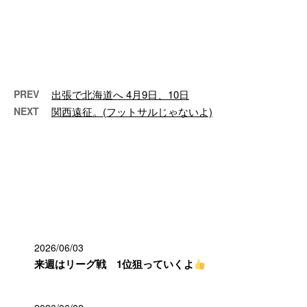
時間がある時には倉庫内の加工。
必要機材が増えてくると置き場が
どんどん無くなってってるので、
自分たちで …
PREV
出張で北海道へ 4月9日、10日
NEXT
関西遠征。(フットサルじゃないよ)
最近の投稿
2026/06/03
来週はリーグ戦 1位狙っていくよ