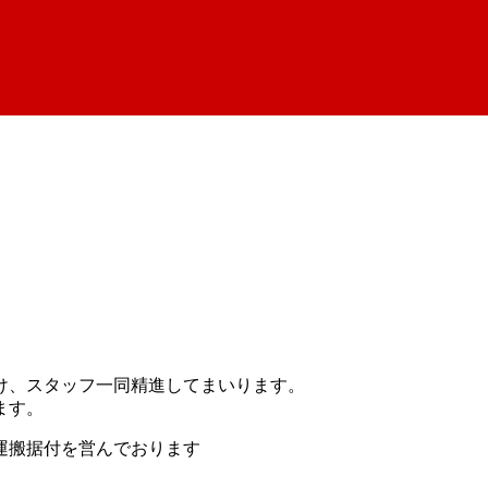
。
け、スタッフ一同精進してまいります。
ます。
運搬据付を営んでおります