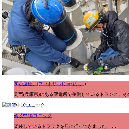
関西遠征。(フットサルじゃないよ)
関西(兵庫県)にある変電所で稼働しているトランス。そ
架装中10tユニック
架装しているトラックを見に行ってきました。 …